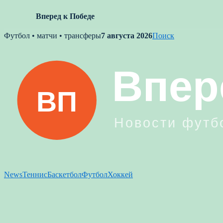
Вперед к Победе
Skip
Футбол • матчи • трансферы
7 августа 2026
Поиск
to
content
News
Теннис
Баскетбол
Футбол
Хоккей