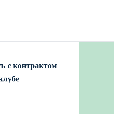
ть с контрактом
клубе