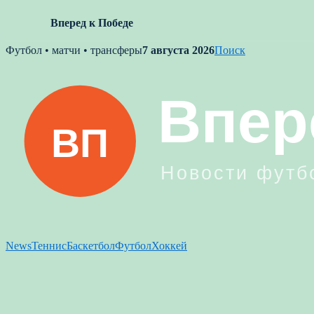
Вперед к Победе
Skip
Футбол • матчи • трансферы
7 августа 2026
Поиск
to
content
News
Теннис
Баскетбол
Футбол
Хоккей