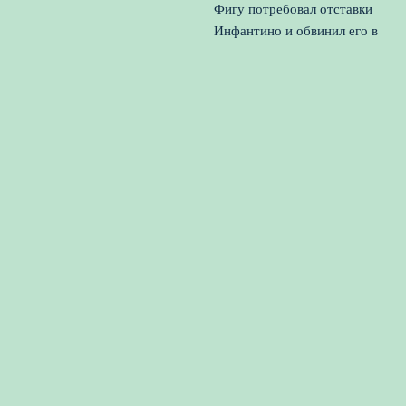
Фигу потребовал отставки
Инфантино и обвинил его в
разрушении репутации
ФИФА
5 августа, 2026
Реал близок к трансферу
Диоманде: новый центрбэк
для обороны
4 августа, 2026
© 2026 Вперед к Победе
Новости футбола
News
Баскетбол
Гандбол
Теннис