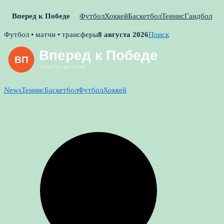
Вперед к Победе
Футбол
Хоккей
Баскетбол
Теннис
Гандбол
Skip
Футбол • матчи • трансферы
8 августа 2026
Поиск
to
content
News
Теннис
Баскетбол
Футбол
Хоккей