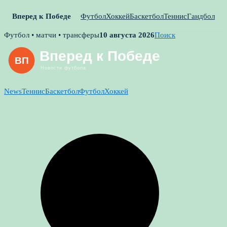
Вперед к Победе
Футбол
Хоккей
Баскетбол
Теннис
Гандбол
Skip
Футбол • матчи • трансферы
10 августа 2026
Поиск
to
content
News
Теннис
Баскетбол
Футбол
Хоккей