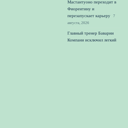
Мастантуоно переходит в
Фиорентину и
перезапускает карьеру
7
августа, 2026
Главный тренер Баварии
Компани исключил легкий
уход Олисе в Реал
6 августа,
2026
Фигу потребовал отставки
Инфантино и обвинил его в
разрушении репутации
ФИФА
5 августа, 2026
© 2026 Вперед к Победе
Новости футбола