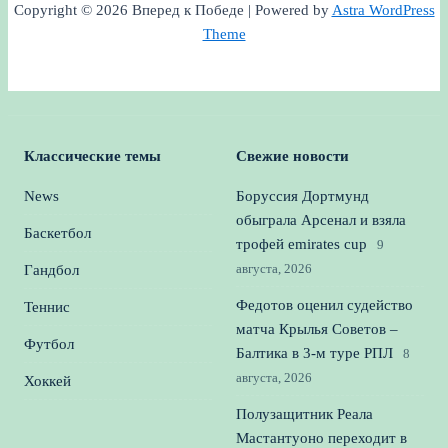
Copyright © 2026 Вперед к Победе | Powered by
Astra WordPress
Theme
Классические темы
Свежие новости
News
Боруссия Дортмунд
обыграла Арсенал и взяла
Баскетбол
трофей emirates cup
9
августа, 2026
Гандбол
Федотов оценил судейство
Теннис
матча Крылья Советов –
Футбол
Балтика в 3‑м туре РПЛ
8
августа, 2026
Хоккей
Полузащитник Реала
Мастантуоно переходит в