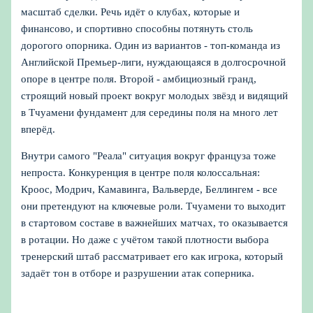
масштаб сделки. Речь идёт о клубах, которые и
финансово, и спортивно способны потянуть столь
дорогого опорника. Один из вариантов - топ-команда из
Английской Премьер-лиги, нуждающаяся в долгосрочной
опоре в центре поля. Второй - амбициозный гранд,
строящий новый проект вокруг молодых звёзд и видящий
в Тчуамени фундамент для середины поля на много лет
вперёд.
Внутри самого "Реала" ситуация вокруг француза тоже
непроста. Конкуренция в центре поля колоссальная:
Кроос, Модрич, Камавинга, Вальверде, Беллингем - все
они претендуют на ключевые роли. Тчуамени то выходит
в стартовом составе в важнейших матчах, то оказывается
в ротации. Но даже с учётом такой плотности выбора
тренерский штаб рассматривает его как игрока, который
задаёт тон в отборе и разрушении атак соперника.