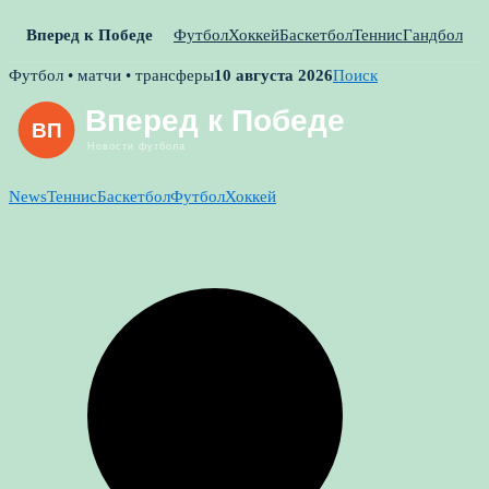
Вперед к Победе
Футбол
Хоккей
Баскетбол
Теннис
Гандбол
Skip
Футбол • матчи • трансферы
10 августа 2026
Поиск
to
content
News
Теннис
Баскетбол
Футбол
Хоккей