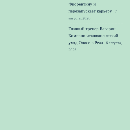
Фиорентину и
перезапускает карьеру
7
августа, 2026
Главный тренер Баварии
Компани исключил легкий
уход Олисе в Реал
6 августа,
2026
Фигу потребовал отставки
Инфантино и обвинил его в
разрушении репутации
ФИФА
5 августа, 2026
© 2026 Вперед к Победе
Новости футбола