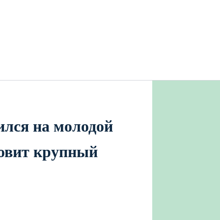
лся на молодой
товит крупный