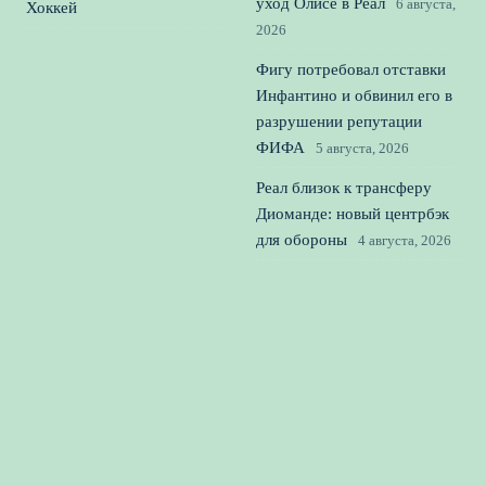
уход Олисе в Реал
6 августа,
Хоккей
2026
Фигу потребовал отставки
Инфантино и обвинил его в
разрушении репутации
ФИФА
5 августа, 2026
Реал близок к трансферу
Диоманде: новый центрбэк
для обороны
4 августа, 2026
Зенит, Батраков и Европа:
чем закончится борьба за
трансфер хавбека
3 августа,
2026
© 2026 Вперед к Победе
Новости футбола