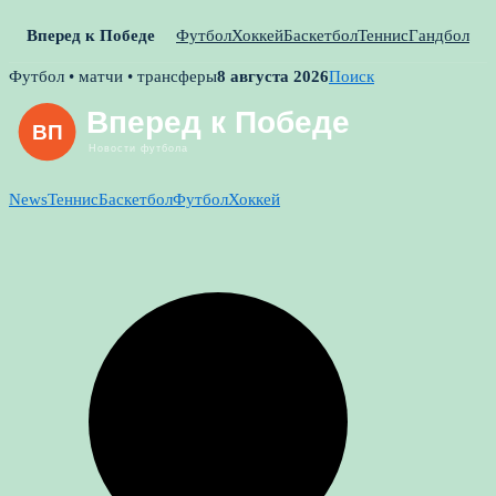
Вперед к Победе
Футбол
Хоккей
Баскетбол
Теннис
Гандбол
Skip
Футбол • матчи • трансферы
8 августа 2026
Поиск
to
content
News
Теннис
Баскетбол
Футбол
Хоккей