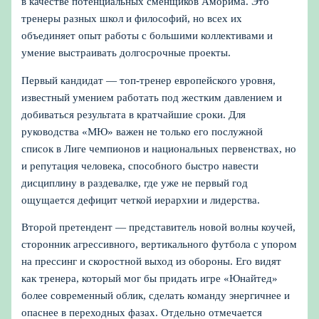
в качестве потенциальных сменщиков Аморима. Это
тренеры разных школ и философий, но всех их
объединяет опыт работы с большими коллективами и
умение выстраивать долгосрочные проекты.
Первый кандидат — топ‑тренер европейского уровня,
известный умением работать под жестким давлением и
добиваться результата в кратчайшие сроки. Для
руководства «МЮ» важен не только его послужной
список в Лиге чемпионов и национальных первенствах, но
и репутация человека, способного быстро навести
дисциплину в раздевалке, где уже не первый год
ощущается дефицит четкой иерархии и лидерства.
Второй претендент — представитель новой волны коучей,
сторонник агрессивного, вертикального футбола с упором
на прессинг и скоростной выход из обороны. Его видят
как тренера, который мог бы придать игре «Юнайтед»
более современный облик, сделать команду энергичнее и
опаснее в переходных фазах. Отдельно отмечается