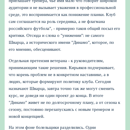
приглашает тренера, чье имя мало что говорит широкой
аудитории и не вызывает уважения в профессиональной
среде, это воспринимается как понижение планки. Клуб
сам соглашается на роль середняка, а не флагмана
российского футбола", - примерно таков общий посыл его
критики. Отсюда и слова о "унижении": не самого
Шварца, а исторического имени "Динамо", которое, по
его мнению, обесценивают.
Отдельная претензия ветерана - к руководителям,
принимающим такие решения. Кирьяков подчеркивает,
что корень проблем не в конкретном наставнике, а в
людях, которые формируют политику клуба. Сегодня
назначают Шварца, завтра точно так же могут сменить
курс, не доведя ни один проект до конца. В итоге
"Динамо" живет не по долгосрочному плану, а от сезона к
сезону, постоянно перезапускаясь с новым тренером и
новой концепцией.
На этом фоне болельщики разделились. Одни