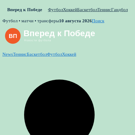
Вперед к Победе
Футбол
Хоккей
Баскетбол
Теннис
Гандбол
Skip
Футбол • матчи • трансферы
10 августа 2026
Поиск
to
content
News
Теннис
Баскетбол
Футбол
Хоккей