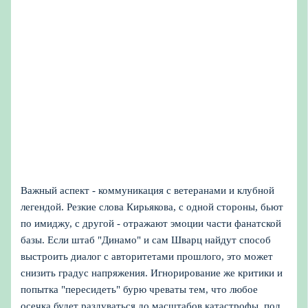
Важный аспект - коммуникация с ветеранами и клубной
легендой. Резкие слова Кирьякова, с одной стороны, бьют
по имиджу, с другой - отражают эмоции части фанатской
базы. Если штаб "Динамо" и сам Шварц найдут способ
выстроить диалог с авторитетами прошлого, это может
снизить градус напряжения. Игнорирование же критики и
попытка "пересидеть" бурю чреваты тем, что любое
осечка будет раздуваться до масштабов катастрофы, под