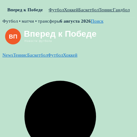
Вперед к Победе
Футбол
Хоккей
Баскетбол
Теннис
Гандбол
Skip
Футбол • матчи • трансферы
6 августа 2026
Поиск
to
content
News
Теннис
Баскетбол
Футбол
Хоккей