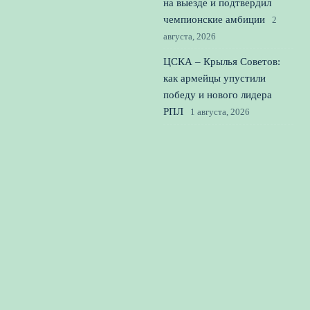
на выезде и подтвердил
чемпионские амбиции
2
августа, 2026
ЦСКА – Крылья Советов:
как армейцы упустили
победу и нового лидера
РПЛ
1 августа, 2026
© 2026 Вперед к Победе
Новости футбола
News
Баскетбол
Гандбол
Теннис
Футбол