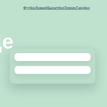
Футбол
Хоккей
Баскетбол
Теннис
Гандбол