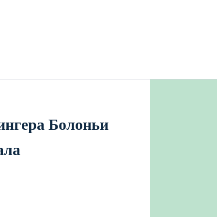
ингера Болоньи
ала