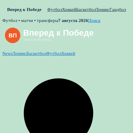
Вперед к Победе
Футбол
Хоккей
Баскетбол
Теннис
Гандбол
Skip
Футбол • матчи • трансферы
7 августа 2026
Поиск
to
content
News
Теннис
Баскетбол
Футбол
Хоккей