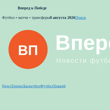
Вперед к Победе
Skip
Футбол • матчи • трансферы
8 августа 2026
Поиск
to
content
News
Теннис
Баскетбол
Футбол
Хоккей