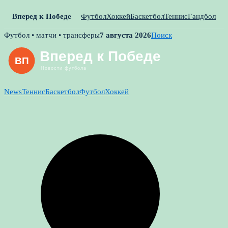
Вперед к Победе
Футбол
Хоккей
Баскетбол
Теннис
Гандбол
Skip
Футбол • матчи • трансферы
7 августа 2026
Поиск
to
content
News
Теннис
Баскетбол
Футбол
Хоккей