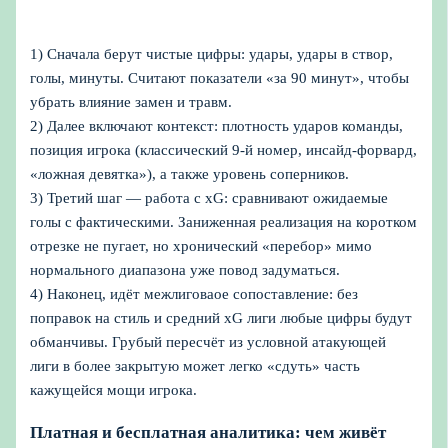
1) Сначала берут чистые цифры: удары, удары в створ,
голы, минуты. Считают показатели «за 90 минут», чтобы
убрать влияние замен и травм.
2) Далее включают контекст: плотность ударов команды,
позиция игрока (классический 9‑й номер, инсайд‑форвард,
«ложная девятка»), а также уровень соперников.
3) Третий шаг — работа с xG: сравнивают ожидаемые
голы с фактическими. Заниженная реализация на коротком
отрезке не пугает, но хронический «перебор» мимо
нормального диапазона уже повод задуматься.
4) Наконец, идёт межлиговаое сопоставление: без
поправок на стиль и средний xG лиги любые цифры будут
обманчивы. Грубый пересчёт из условной атакующей
лиги в более закрытую может легко «сдуть» часть
кажущейся мощи игрока.
Платная и бесплатная аналитика: чем живёт