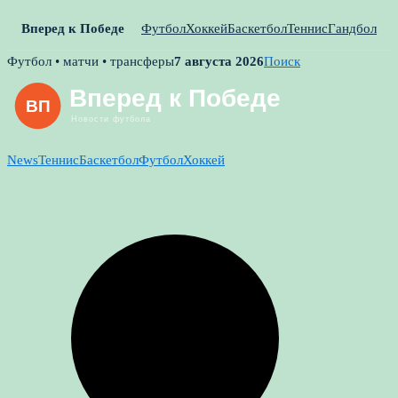
Вперед к Победе
Футбол
Хоккей
Баскетбол
Теннис
Гандбол
Skip
Футбол • матчи • трансферы
7 августа 2026
Поиск
to
content
News
Теннис
Баскетбол
Футбол
Хоккей