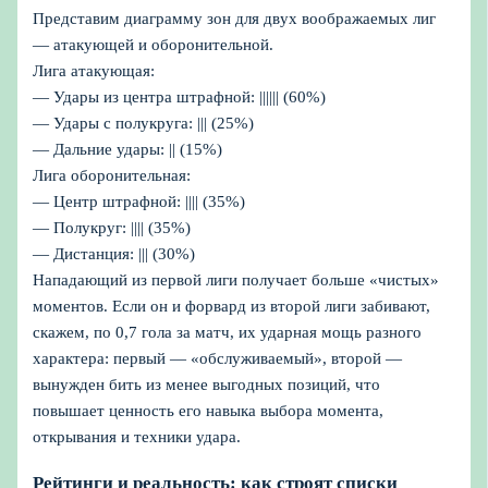
Представим диаграмму зон для двух воображаемых лиг
— атакующей и оборонительной.
Лига атакующая:
— Удары из центра штрафной: |||||| (60%)
— Удары с полукруга: ||| (25%)
— Дальние удары: || (15%)
Лига оборонительная:
— Центр штрафной: |||| (35%)
— Полукруг: |||| (35%)
— Дистанция: ||| (30%)
Нападающий из первой лиги получает больше «чистых»
моментов. Если он и форвард из второй лиги забивают,
скажем, по 0,7 гола за матч, их ударная мощь разного
характера: первый — «обслуживаемый», второй —
вынужден бить из менее выгодных позиций, что
повышает ценность его навыка выбора момента,
открывания и техники удара.
Рейтинги и реальность: как строят списки