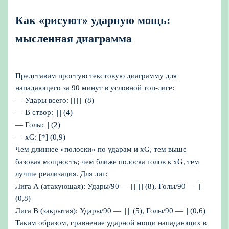
Как «рисуют» ударную мощь:
мысленная диаграмма
Представим простую текстовую диаграмму для
нападающего за 90 минут в условной топ‑лиге:
— Удары всего: |||||||| (8)
— В створ: |||| (4)
— Голы: || (2)
— xG: [
*] (0,9)
Чем длиннее «полоски» по ударам и xG, тем выше
базовая мощность; чем ближе полоска голов к xG, тем
лучше реализация. Для лиг:
Лига А (атакующая): Удары/90 — |||||||| (8), Голы/90 — |||
(0,8)
Лига B (закрытая): Удары/90 — ||||| (5), Голы/90 — || (0,6)
Таким образом, сравнение ударной мощи нападающих в